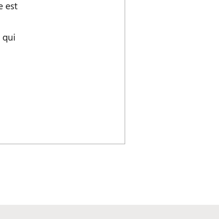
e est
 qui