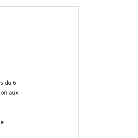
s du 6
tion aux
ie