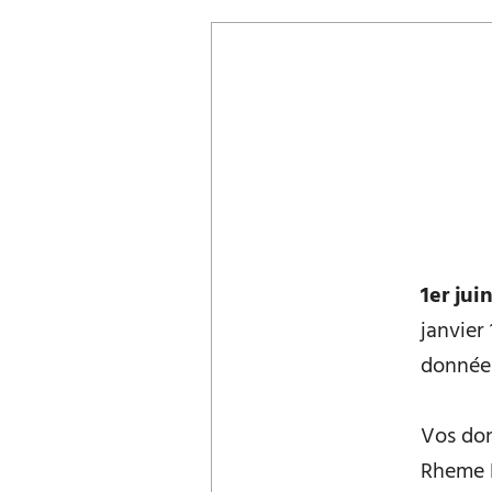
1er jui
janvier
données
Vos don
Rheme 